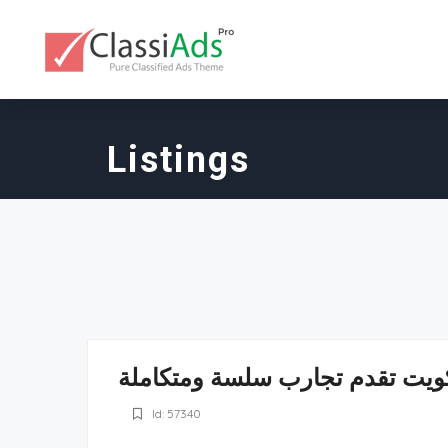
Listings
Id: 57340