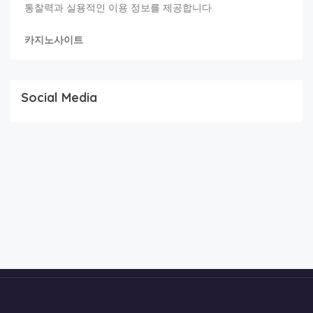
통찰력과 실용적인 이용 정보를 제공합니다.
카지노사이트
Social Media