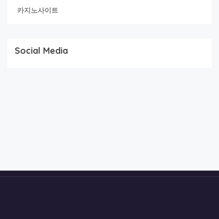
카지노사이트
Social Media