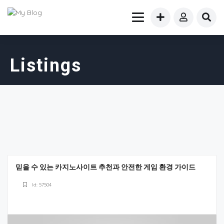
Listings
믿을 수 있는 카지노사이트 추천과 안전한 게임 환경 가이드
Id: 57504