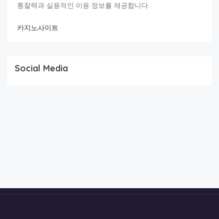
통찰력과 실용적인 이용 정보를 제공합니다.
카지노사이트
Social Media