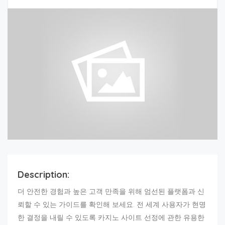
Description:
더 안전한 경험과 높은 고객 만족을 위해 엄선된 플랫폼과 신
뢰할 수 있는 가이드를 확인해 보세요. 전 세계 사용자가 현명
한 결정을 내릴 수 있도록 카지노 사이트 선정에 관한 유용한