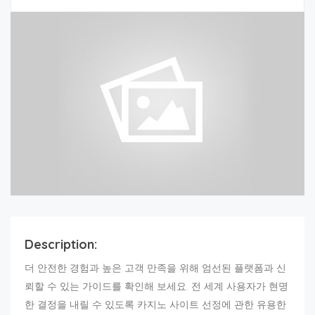
Description:
더 안전한 경험과 높은 고객 만족을 위해 엄선된 플랫폼과 신
뢰할 수 있는 가이드를 확인해 보세요. 전 세계 사용자가 현명
한 결정을 내릴 수 있도록 카지노 사이트 선정에 관한 유용한