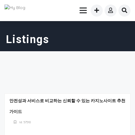
Listings
안전성과 서비스로 비교하는 신뢰할 수 있는 카지노사이트 추천
가이드
Id: 57510