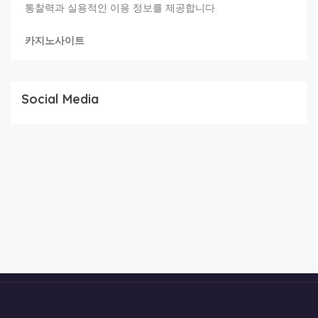
통찰력과 실용적인 이용 정보를 제공합니다.
카지노사이트
Social Media