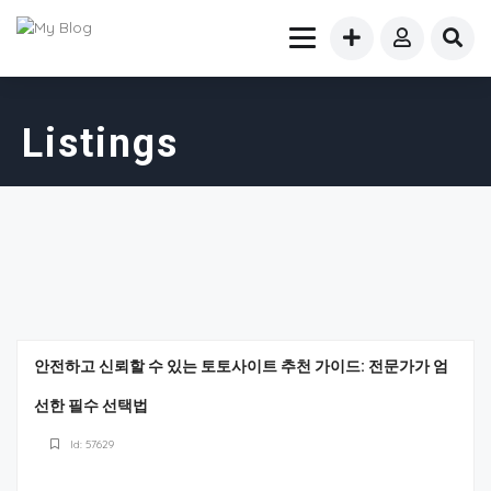
Listings
안전하고 신뢰할 수 있는 토토사이트 추천 가이드: 전문가가 엄
선한 필수 선택법
Id: 57629