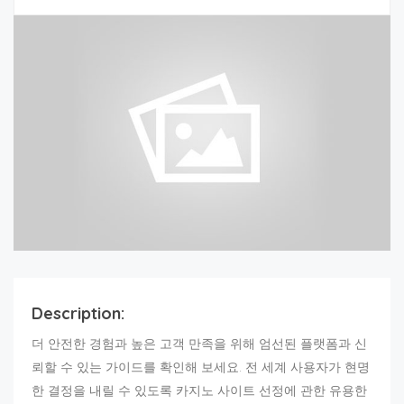
Description:
더 안전한 경험과 높은 고객 만족을 위해 엄선된 플랫폼과 신
뢰할 수 있는 가이드를 확인해 보세요. 전 세계 사용자가 현명
한 결정을 내릴 수 있도록 카지노 사이트 선정에 관한 유용한