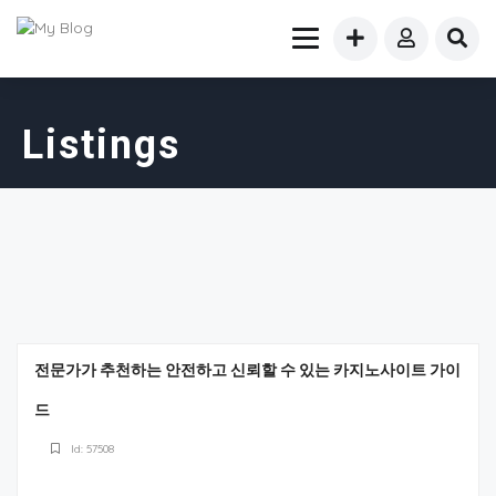
Listings
전문가가 추천하는 안전하고 신뢰할 수 있는 카지노사이트 가이
드
Id: 57508