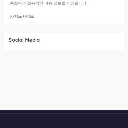
통찰력과 실용적인 이용 정보를 제공합니다.
카지노사이트
Social Media