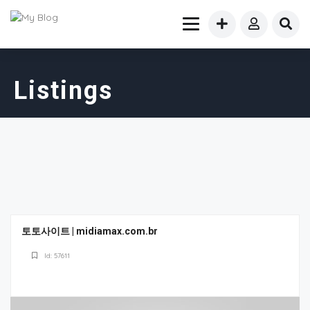
Listings
토토사이트 | midiamax.com.br
Id: 57611