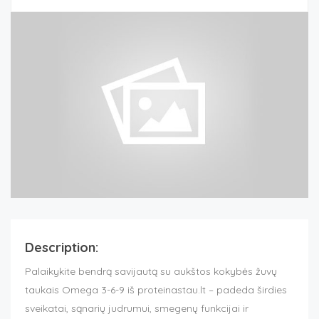
Description:
Palaikykite bendrą savijautą su aukštos kokybės žuvų
taukais Omega 3-6-9 iš proteinastau.lt – padeda širdies
sveikatai, sąnarių judrumui, smegenų funkcijai ir