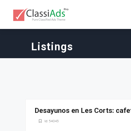
Listings
Desayunos en Les Corts: cafet
Id: 54043