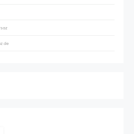
rsaz
az.de