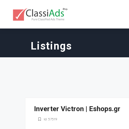
Listings
Inverter Victron | Eshops.gr
Id: 57519