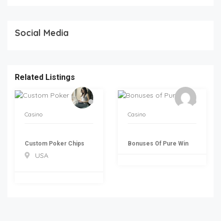
Social Media
Related Listings
Casino
Casino
Custom Poker Chips
Bonuses Of Pure Win
USA