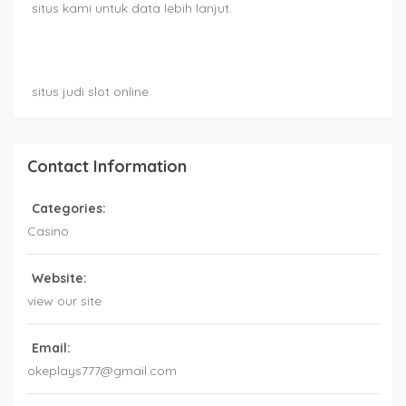
situs kami untuk data lebih lanjut.
situs judi slot online
Contact Information
Categories:
Casino
Website:
view our site
Email:
okeplays777@gmail.com