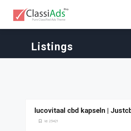
Listings
lucovitaal cbd kapseln | Justc
Id: 23421