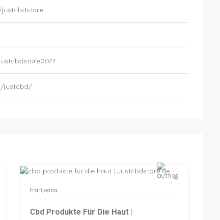
justcbdstore
justcbdstore0077
/justcbd/
Marijuana
Cbd Produkte Für Die Haut |